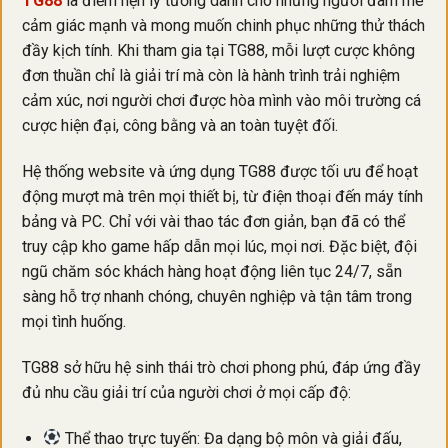
TG88
là điểm hẹn lý tưởng dành cho những người đam mê
cảm giác mạnh và mong muốn chinh phục những thử thách
đầy kịch tính. Khi tham gia tại TG88, mỗi lượt cược không
đơn thuần chỉ là giải trí mà còn là hành trình trải nghiệm
cảm xúc, nơi người chơi được hòa mình vào môi trường cá
cược hiện đại, công bằng và an toàn tuyệt đối.
Hệ thống website và ứng dụng TG88 được tối ưu để hoạt
động mượt mà trên mọi thiết bị, từ điện thoại đến máy tính
bảng và PC. Chỉ với vài thao tác đơn giản, bạn đã có thể
truy cập kho game hấp dẫn mọi lúc, mọi nơi. Đặc biệt, đội
ngũ chăm sóc khách hàng hoạt động liên tục 24/7, sẵn
sàng hỗ trợ nhanh chóng, chuyên nghiệp và tận tâm trong
mọi tình huống.
TG88 sở hữu hệ sinh thái trò chơi phong phú, đáp ứng đầy
đủ nhu cầu giải trí của người chơi ở mọi cấp độ:
Thể thao trực tuyến: Đa dạng bộ môn và giải đấu,