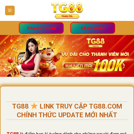
Skip
to
content
ĐĂNG KÝ +88K
ĐĂNG NHẬP
TG88
LINK TRUY CẬP TG88.COM
CHÍNH THỨC UPDATE MỚI NHẤT