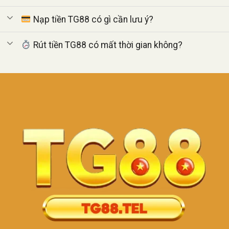
chơi, phù hợp để thư giãn hoặc thử vận may trong thời
Nạp tiền TG88 có gì cần lưu ý?
gian ngắn.
Dù bạn là người mới hay đã có nhiều kinh nghiệm, TG88
Rút tiền TG88 có mất thời gian không?
luôn mang đến một môi trường cá cược minh bạch, chuyên
nghiệp và đáng tin cậy. Toàn bộ kết quả đều được công
khai rõ ràng, hệ thống vận hành tự động, không can thiệp,
đảm bảo sự công bằng tuyệt đối. Quy trình nạp – rút tiền
diễn ra nhanh chóng, chính xác và an toàn, giúp người chơi
an tâm trải nghiệm.
Đăng ký và tải app ngay hôm nay tại
https://tg8801.pro/
để nhận ưu đãi tân thủ lên đến 888K
và bắt đầu hành trình chinh phục thế giới cá cược tại TG88
– nơi cơ hội và chiến thắng luôn song hành cùng bản lĩnh
của bạn.