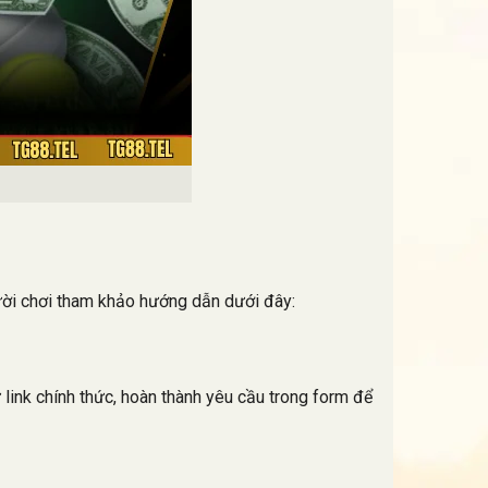
ười chơi tham khảo hướng dẫn dưới đây:
 link chính thức, hoàn thành yêu cầu trong form để