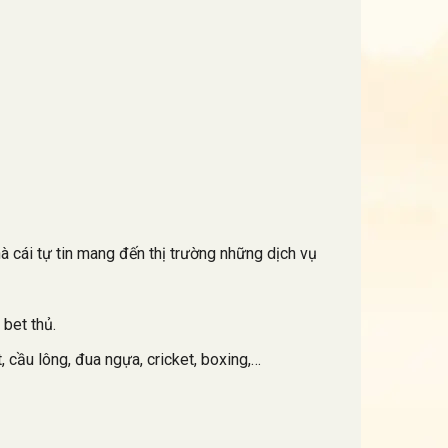
à cái tự tin mang đến thị trường những dịch vụ
 bet thủ.
cầu lông, đua ngựa, cricket, boxing,…