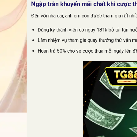
Ngập tràn khuyến mãi chất khi cược t
Đến với nhà cái, anh em còn được tham gia rất nhi
Đăng ký thành viên có ngay 181k bỏ túi tận hư
Làm nhiệm vụ tham gia quay thưởng thử vận ma
Hoàn trả 50% cho vé cược thua mỗi ngày lên đến