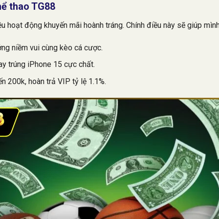
hể thao TG88
ều hoạt động khuyến mãi hoành tráng. Chính điều này sẽ giúp mình 
ởng niềm vui cùng kèo cá cược.
y trúng iPhone 15 cực chất.
 200k, hoàn trả VIP tỷ lệ 1.1%.