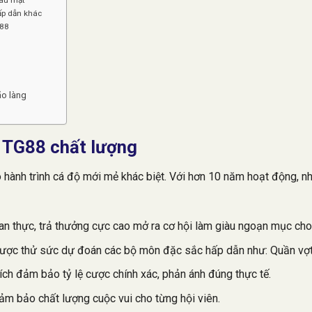
máu mặt
ấp dẫn khác
G88
ão làng
 TG88 chất lượng
 hành trình cá độ mới mẻ khác biệt. Với hơn 10 năm hoạt động, nh
ian thực, trả thưởng cực cao mở ra cơ hội làm giàu ngoạn mục cho
ược thử sức dự đoán các bộ môn đặc sắc hấp dẫn như: Quần vợt, 
ích đảm bảo tỷ lệ cược chính xác, phản ánh đúng thực tế.
ảm bảo chất lượng cuộc vui cho từng hội viên.