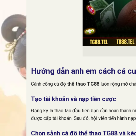
Hướng dẫn anh em cách cá cư
Cánh cổng cá độ
thể thao TG88
luôn rộng mở chà
Tạo tài khoản và nạp tiền cược
Đăng ký là thao tác đầu tiên bạn cần hoàn thành n
được cấp tài khoản. Sau đó, hội viên tiến hành nạ
Chọn sảnh cá độ thể thao TG88 và kè