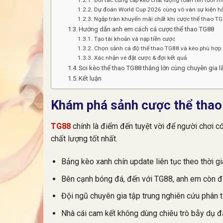
Đối tác cung cấp kèo chất lượng toàn tên tuổi 
Dự đoán World Cup 2026 cùng vô vàn sự kiện h
Ngập tràn khuyến mãi chất khi cược thể thao T
Hướng dẫn anh em cách cá cược thể thao TG88
Tạo tài khoản và nạp tiền cược
Chọn sảnh cá độ thể thao TG88 và kèo phù hợp
Xác nhận vé đặt cược & đợi kết quả
Soi kèo thể thao TG88 thắng lớn cùng chuyên gia l
Kết luận
Khám phá sảnh cược thể thao
TG88
chính là điểm đến tuyệt vời để người chơi có
chất lượng tốt nhất.
Bảng kèo xanh chín update liên tục theo thời g
Bên cạnh bóng đá, đến với TG88, anh em còn đ
Đội ngũ chuyên gia tập trung nghiên cứu phân t
Nhà cái cam kết không dùng chiêu trò bẫy dụ đ