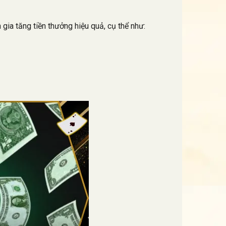
gia tăng tiền thưởng hiệu quả, cụ thể như: