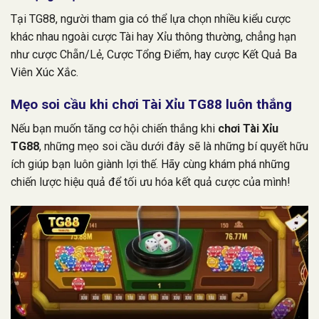
Tại TG88, người tham gia có thể lựa chọn nhiều kiểu cược
khác nhau ngoài cược Tài hay Xỉu thông thường, chẳng hạn
như cược Chẵn/Lẻ, Cược Tổng Điểm, hay cược Kết Quả Ba
Viên Xúc Xắc.
Mẹo soi cầu khi chơi Tài Xỉu TG88 luôn thắng
Nếu bạn muốn tăng cơ hội chiến thắng khi
chơi Tài Xỉu
TG88
, những mẹo soi cầu dưới đây sẽ là những bí quyết hữu
ích giúp bạn luôn giành lợi thế. Hãy cùng khám phá những
chiến lược hiệu quả để tối ưu hóa kết quả cược của mình!