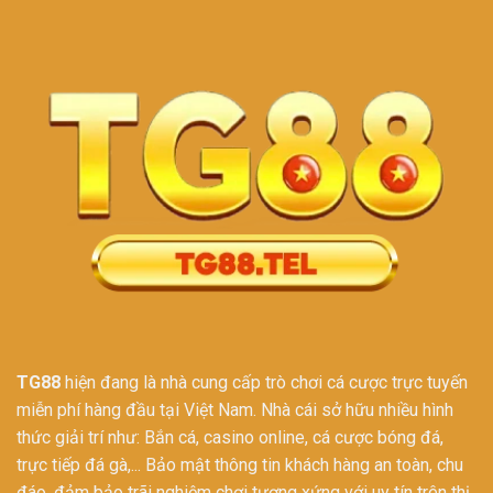
TG88
hiện đang là nhà cung cấp trò chơi cá cược trực tuyến
miễn phí hàng đầu tại Việt Nam. Nhà cái sở hữu nhiều hình
thức giải trí như: Bắn cá, casino online, cá cược bóng đá,
trực tiếp đá gà,... Bảo mật thông tin khách hàng an toàn, chu
đáo, đảm bảo trãi nghiệm chơi tương xứng với uy tín trên thị