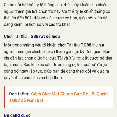
Game nổi bật với tỷ lệ thắng cao, điều này khiến cho nhiều
người tham gia lựa chọn trò này. Cụ thể, tỷ lệ chiến thắng có
thể lên đến 50% đối với các cược cơ bản, giúp hội viên dễ
dàng kiếm lời hơn so với các trò khác.
Chơi Tài Xỉu TG88 rất dễ hiểu
Một trong những yếu tố khiến
chơi Tài Xỉu TG88
thu hút
người tham gia chính là cách tham gia cực kỳ đơn giản. Bạn
chỉ cần lựa chọn giữa hai cửa Tài và Xỉu, rồi đặt cược số tiền
bạn muốn. Sau khi xúc xắc được tung ra, kết quả sẽ được
công bố ngay lập tức, giúp bạn dễ dàng theo dõi và đưa ra
quyết định cho các ván tiếp theo.
Đọc thêm:
Cách Chơi Mạt Chược Cực Dễ - Bí Quyết
TG88 Dễ Nắm Bắt
Đa dạng cược