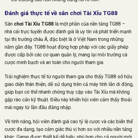
Đánh giá thực tế về sân chơi Tài Xỉu TG88
Sân
chơi Tài Xỉu TG88
là một phần của nền tảng TG88 –
nhà cái trực tuyến được đánh giá là uy tín và phát triển mạnh
tại thị trường châu Á, đặc biệt là ở Việt Nam trong những
năm gần đây. TG88 hoạt động hợp pháp với các giấy phép
được cấp bởi các cơ quan quản lý, mang lại môi trường cá
cược minh bạch và an toàn cho người tham gia.
Trải nghiệm thực tế từ người tham gia cho thấy TG88 sở hữu
giao diện thân thiện, dễ sử dụng trên cả máy tính lẫn di động,
giúp bạn có thể nhanh chóng truy cập vào Tài Xỉu mà không
gặp rào cản kỹ thuật. Điều này khiến hội viên cảm thấy thoải
mái ngay từ lần đầu đăng nhập.
Về tính năng, hội viên đánh giá cao tỷ lệ cược và các biến thể
cược đa dạng, tạo cảm giác thú vị hơn so với nhiều nền tảng
khác. Game được thiết kế dễ hiểu, phù hợp cho cả người mới