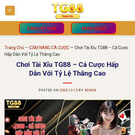
Skip
to
content
ĐĂNG KÝ +88K
ĐĂNG NHẬP
Trang Chủ
—
CẨM NANG CÁ CƯỢC
—
Chơi Tài Xỉu TG88 – Cá Cược
Hấp Dẫn Với Tỷ Lệ Thắng Cao
Chơi Tài Xỉu TG88 – Cá Cược Hấp
Dẫn Với Tỷ Lệ Thắng Cao
POSTED ON
2025-12-12
BY
ADMIN