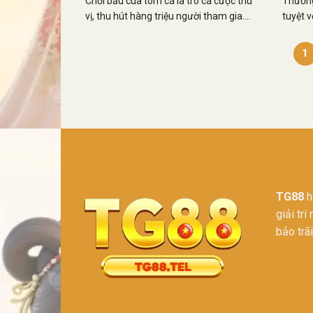
Chơi bầu cua tôm cá là trò cá cược thú
Thưởng
vị, thu hút hàng triệu người tham gia.
tuyệt 
Với luật chơi đơn giản và cơ hội trúng
gia mới
thưởng lớn, trò này đang ngày càng trở
và nạp
1
nên phổ biến. TG88 mang đến cho bạn
nhiều 
một không gian chơi game an toàn và
gia nhậ
hấp dẫn, cùng nhiều......
những đ
TG88
h
giải tr
bảo trã