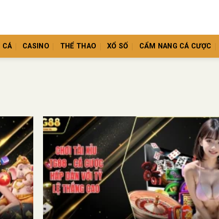
 CÁ
CASINO
THỂ THAO
XỔ SỐ
CẨM NANG CÁ CƯỢC