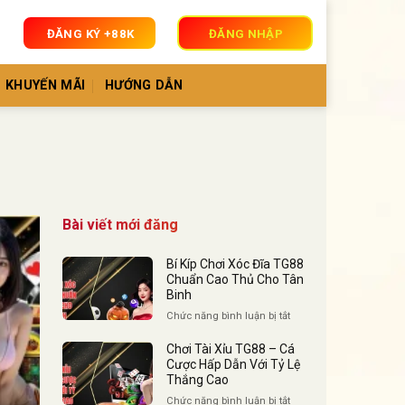
ĐĂNG KÝ +88K
ĐĂNG NHẬP
KHUYẾN MÃI
HƯỚNG DẪN
Bài viết mới đăng
Bí Kíp Chơi Xóc Đĩa TG88
Chuẩn Cao Thủ Cho Tân
Binh
ở
Chức năng bình luận bị tắt
Bí
Kíp
Chơi Tài Xỉu TG88 – Cá
Chơi
Cược Hấp Dẫn Với Tỷ Lệ
Xóc
Thắng Cao
Đĩa
ở
Chức năng bình luận bị tắt