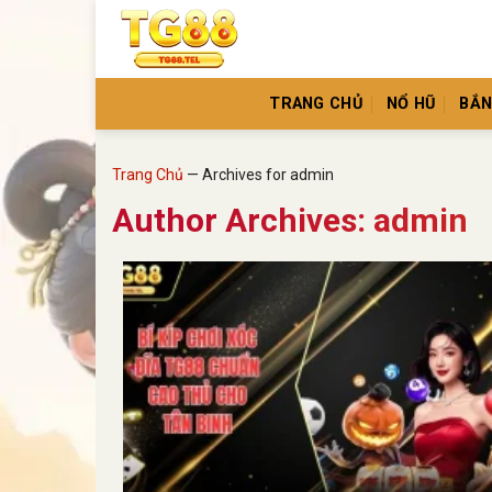
Skip
to
content
TRANG CHỦ
NỔ HŨ
BẮN
Trang Chủ
—
Archives for admin
Author Archives:
admin