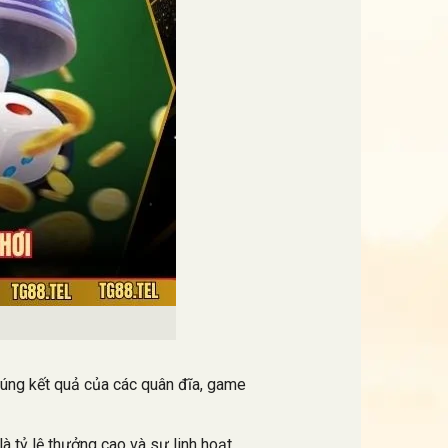
đúng kết quả của các quân đĩa, game
à tỷ lệ thưởng cao và sự linh hoạt