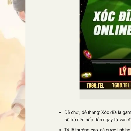
Dễ chơi, dễ thắng: Xóc đĩa là ga
sẽ trở nên hấp dẫn ngay từ ván đ
Tỷ lệ thưởng cao, cá cược linh ho