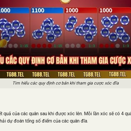
Tìm hiểu các quy định cơ bản khi tham gia cược xóc đĩa
t quả của các quân sau khi được xóc lên. Mỗi lần xóc sẽ có 4 qu
phải dự đoán tổng số điểm của các quân đĩa.