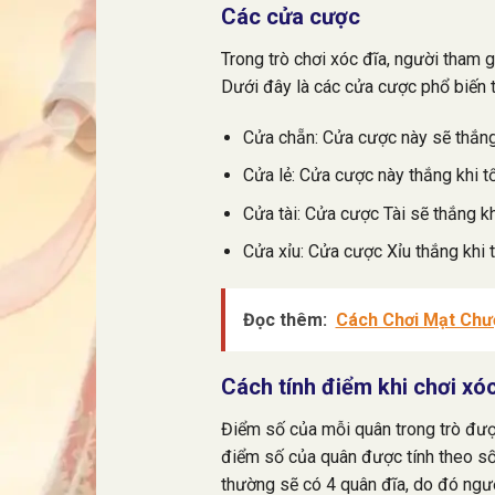
Các cửa cược
Trong trò chơi xóc đĩa, người tham 
Dưới đây là các cửa cược phổ biến t
Cửa chẵn: Cửa cược này sẽ thắng k
Cửa lẻ: Cửa cược này thắng khi tổn
Cửa tài: Cửa cược Tài sẽ thắng k
Cửa xỉu: Cửa cược Xỉu thắng khi
Đọc thêm:
Cách Chơi Mạt Chư
Cách tính điểm khi chơi xó
Điểm số của mỗi quân trong trò đượ
điểm số của quân được tính theo số 
thường sẽ có 4 quân đĩa, do đó ngườ