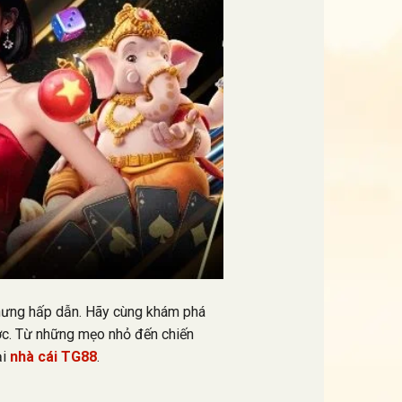
nhưng hấp dẫn. Hãy cùng khám phá
ược. Từ những mẹo nhỏ đến chiến
ại
nhà cái TG88
.