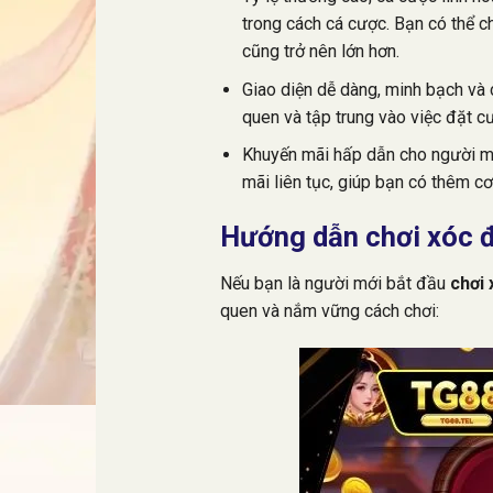
trong cách cá cược. Bạn có thể c
cũng trở nên lớn hơn.
Giao diện dễ dàng, minh bạch và 
quen và tập trung vào việc đặt c
Khuyến mãi hấp dẫn cho người mớ
mãi liên tục, giúp bạn có thêm cơ
Hướng dẫn chơi xóc đ
Nếu bạn là người mới bắt đầu
chơi 
quen và nắm vững cách chơi: