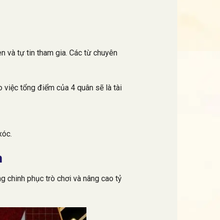
n và tự tin tham gia. Các từ chuyên
 việc tổng điểm của 4 quân sẽ là tài
xóc.
h
g chinh phục trò chơi và nâng cao tỷ