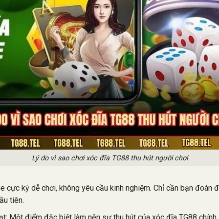
Lý do vì sao chơi xóc đĩa TG88 thu hút người chơi
me cực kỳ dễ chơi, không yêu cầu kinh nghiệm. Chỉ cần bạn đoán 
ầu tiên.
ạt: Một điểm đặc biệt làm nên sự thu hút của xóc đĩa TG88 chính l