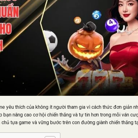
me yêu thích của không ít người tham gia vì cách thức đơn giản 
úp bạn nâng cao cơ hội chiến thắng và tự tin hơn trong mỗi ván c
m chủ tựa game và vững bước trên con đường giành chiến thắng t